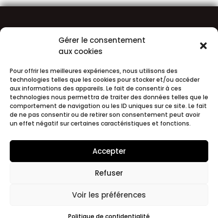
Gérer le consentement
1 Av. Raymond Bergougnan
aux cookies
63000 CLERMONT-FERRAND
Uniquement sur rendez-vous
Pour offrir les meilleures expériences, nous utilisons des
technologies telles que les cookies pour stocker et/ou accéder
+33 (0)4 73 19 21 35
aux informations des appareils. Le fait de consentir à ces
technologies nous permettra de traiter des données telles que le
contact@pons.archi
comportement de navigation ou les ID uniques sur ce site. Le fait
de ne pas consentir ou de retirer son consentement peut avoir
un effet négatif sur certaines caractéristiques et fonctions.
SUIVEZ NOUS SUR LES RÉSEAUX
Accepter
Refuser
Politique de confidentialité
Voir les préférences
Mentions légales
Politique de confidentialité